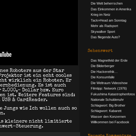
Die Welt beherrschen
Das Einkommen in Amerika
Krieg im Netz
Tack»Head am Sonntag
Mehr als Radsport
Skywalker Sport
Das fliegende Auto?
Sehenswert
Das Magnetfeld der Erde
Die Bilderberger
nes Roboters aus der Star
Die Hackerethik…
rojektor ist ein echt cooles
Die Konsumfalle
cht wirklich ein Roboter. Er
Die Weltraum Videoshow
Fernbedienung. Es ist auch
Filmtipp: Network (1976)
r 2.000,- Dollar bzw. Euro
Fukushima Katastrophenfotos
n ist. Weitere Features sind:
Nationale Schuldenuhr
, USB & CardReader.
Schlagwort: Big Brother
e Jungs wie Ich wollen auch so
Schlagwort: Kabarett
n.
Wasser den Konzernen
ls kleinere nicht limitierte
Willkommen bei Facebook
hwert-Steuerung.
Neueste Kommentare