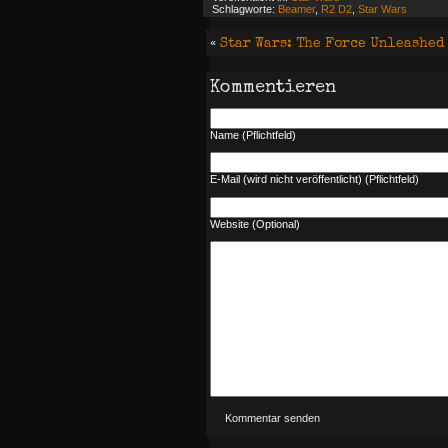
Schlagworte:
Beamer
,
R2 D2
,
Star Wars
«
Star Wars: The Force Unleashed
Kommentieren
Name (Pflichtfeld)
E-Mail (wird nicht veröffentlicht) (Pflichtfeld)
Website (Optional)