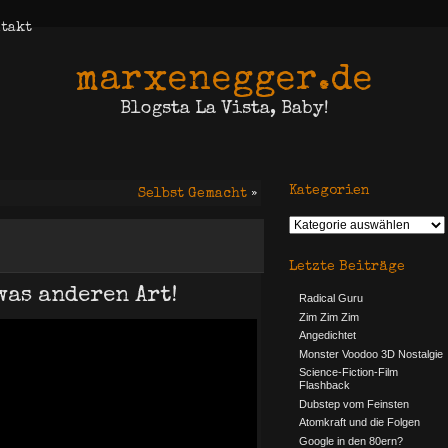
takt
marxenegger.de
Blogsta La Vista, Baby!
Kategorien
Selbst Gemacht
»
Letzte Beiträge
was anderen Art!
Radical Guru
Zim Zim Zim
Angedichtet
Monster Voodoo 3D Nostalgie
Science-Fiction-Film
Flashback
Dubstep vom Feinsten
Atomkraft und die Folgen
Google in den 80ern?