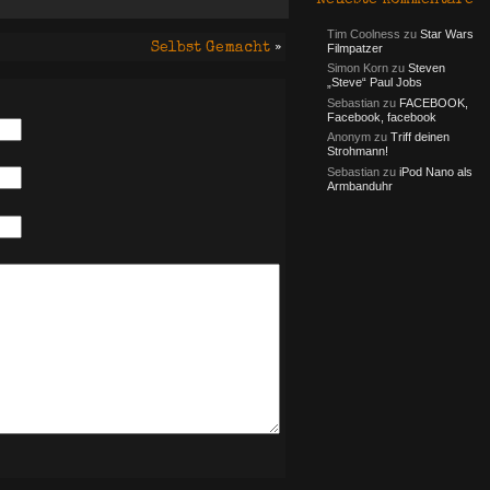
Tim Coolness
zu
Star Wars
Selbst Gemacht
»
Filmpatzer
Simon Korn
zu
Steven
„Steve“ Paul Jobs
Sebastian
zu
FACEBOOK,
Facebook, facebook
Anonym
zu
Triff deinen
Strohmann!
Sebastian
zu
iPod Nano als
Armbanduhr