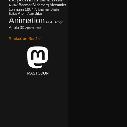
Betriebssystem
Beamer
Bilderberg
Alexander
Avatar
1984
Lehmann
Anleitungen
Audio
Atom
Bike
Bullys
Auto
Animation
AT-AT
Amiga
Apple
3D
Aphex Twin
Mastodon Social
MASTODON