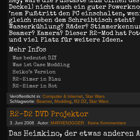
Hey, wäre die Fußtaste (zum Öffnen des
Deckel) nicht auch ein guter Powerkno
’nem Fußtritt den PC einschalten, wen
gleich neben dem Schreibtisch steht?
Wasserkühlung? Räder? Stimmerkennu
Beamer? Kamera? Dieser R2-Mod hat Po
und viel Platz für weitere Ideen.
Mehr Infos
Was bedeutet DIY
Was ist Case Modding
Heiko’s Version
R2-Eimer in Blau
R2-Eimer in Rot
Veröffentlicht in:
Computer & Internet
,
Star Wars
Schlagworte:
Beamer
,
Modding
,
R2 D2
,
Star Wars
R2-D2 DVD Projektor
3. Juni 2008
Autor:
M4RXEN3GGER
Keine Kommentare
Das Heimkino, der etwas anderen A